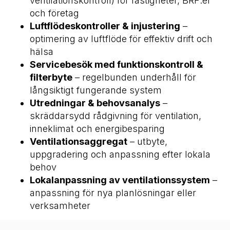
ventilationskontroll) för fastigheter, BRF:er
och företag
Luftflödeskontroller & injustering
–
optimering av luftflöde för effektiv drift och
hälsa
Servicebesök med funktionskontroll &
filterbyte
– regelbunden underhåll för
långsiktigt fungerande system
Utredningar & behovsanalys
–
skräddarsydd rådgivning för ventilation,
inneklimat och energibesparing
Ventilationsaggregat
– utbyte,
uppgradering och anpassning efter lokala
behov
Lokalanpassning av ventilationssystem
–
anpassning för nya planlösningar eller
verksamheter
Kontakta oss för en kostnadsfri offert eller