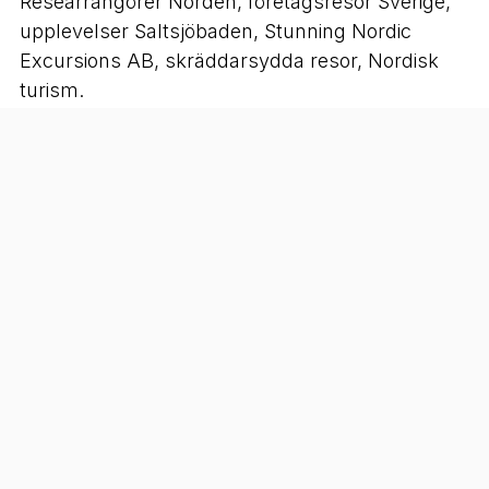
Researrangörer Norden, företagsresor Sverige,
upplevelser Saltsjöbaden, Stunning Nordic
Excursions AB, skräddarsydda resor, Nordisk
turism.
Kontakt:
Telefon:
0736506120
E-post:
ccstenestrand@snedmc.eu
Hemsida: