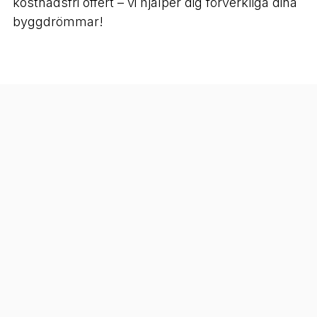
kostnadsfri offert – vi hjälper dig förverkliga dina
byggdrömmar!
Kontakt:
Telefon:
0363308400
E-post:
kontor@snickarteametjonkoping.com
Hemsida:
https://www.snickarteametjonkoping.com/