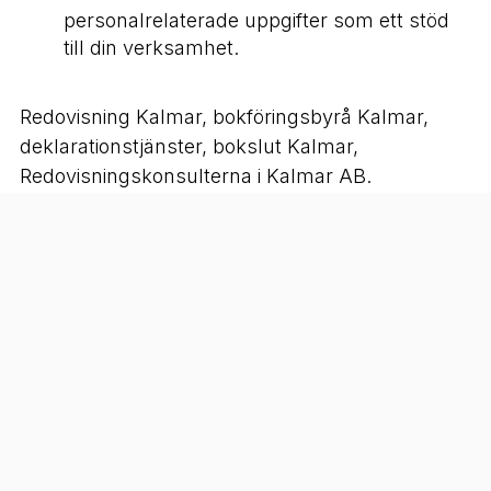
personalrelaterade uppgifter som ett stöd
till din verksamhet.
Redovisning Kalmar, bokföringsbyrå Kalmar,
deklarationstjänster, bokslut Kalmar,
Redovisningskonsulterna i Kalmar AB.
Kontakt:
Telefon:
0706559964
E-post:
jane@rkkalmar.se
Hemsida:
https://www.rkkalmar.se