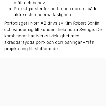
mått och behov
Projekttjänster för portar och dörrar i både
äldre och moderna fastigheter
Portbolaget i Norr AB drivs av Kim Robert Sohlin
och vänder sig till kunder i hela norra Sverige. De
kombinerar hantverksskicklighet med
skräddarsydda port- och dörrlösningar – från
projektering till slutförande.
Kontakt:
Telefon:
0703777135
E-post:
mattias@portbolagetinorr.se
Hemsida:
https://www.portbolagetinorr.se/