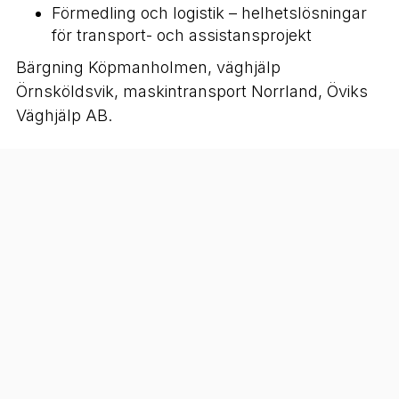
Förmedling och logistik – helhetslösningar
för transport- och assistansprojekt
Bärgning Köpmanholmen, väghjälp
Örnsköldsvik, maskintransport Norrland, Öviks
Väghjälp AB.
Kontakt:
Telefon:
0706120348
E-post:
oviks.ass@gmail.com
Hemsida: