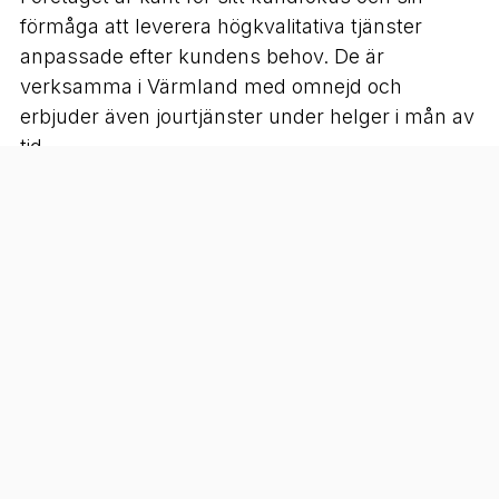
förmåga att leverera högkvalitativa tjänster
anpassade efter kundens behov. De är
verksamma i Värmland med omnejd och
erbjuder även jourtjänster under helger i mån av
tid.​
Kontakt:
Telefon:
070-980 80 94
E-post:
Info@mhelide.se
Hemsida:
https://www.mhelide.se/