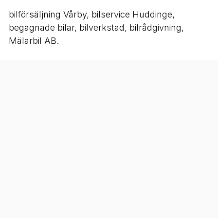
bilförsäljning Vårby, bilservice Huddinge,
begagnade bilar, bilverkstad, bilrådgivning,
Mälarbil AB.
Kontakt:
Telefon:
076-090 00 09
E-post:
aladeli_m@hotmail.com
Hemsida: