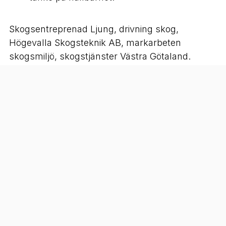
Skogsentreprenad Ljung, drivning skog,
Högevalla Skogsteknik AB, markarbeten
skogsmiljö, skogstjänster Västra Götaland.
Kontakt:
Telefon:
0706058423
E-post:
nasstrom4@gmail.com
Hemsida: