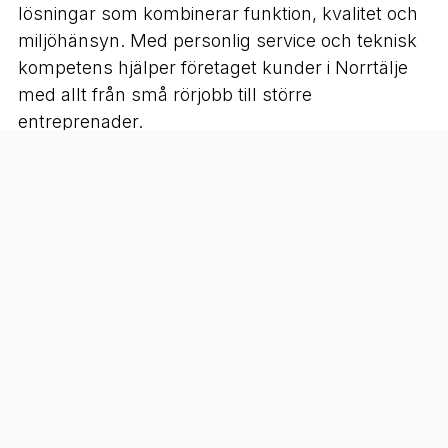
lösningar som kombinerar funktion, kvalitet och
miljöhänsyn. Med personlig service och teknisk
kompetens hjälper företaget kunder i Norrtälje
med allt från små rörjobb till större
entreprenader.
VVS Norrtälje, rörmokare Norrtälje, Hampus
Westerbergs Rör AB, rörinstallation, VVS-service,
värmepump Norrtälje.
Kontakt:
Telefon:
073 411 64 75
E-post:
westerbergsror@gmail.com
Hemsida: