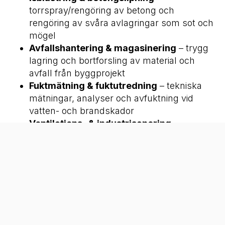
torrspray/rengöring av betong och
rengöring av svåra avlagringar som sot och
mögel
Avfallshantering & magasinering
– trygg
lagring och bortforsling av material och
avfall från byggprojekt
Fuktmätning & fuktutredning
– tekniska
mätningar, analyser och avfuktning vid
vatten- och brandskador
Ventilations- & industrisanering
–
rengöring av ventilationskanaler,
industrilokaler och fasadtvätt för bättre
arbetsmiljö och funktion
Alltid jourverksamhet 24/7 – oavsett tid, plats
eller typ av skada
Kontakta oss för offert eller akuthjälp – vi är
tillgängliga dygnet runt! 072‑210 57 04 eller