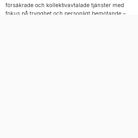
försäkrade och kollektivavtalade tjänster med
fokus på trygghet och personligt bemötande –
uppskattat av kunder i Habo, Mullsjö och
Bankeryd .
Ring 070‑422 04 16 eller besök oss på
Ringvägen 1, 566 31 Habo för offert eller mer
information!
Hushållsnära tjänster Habo, fastighetsservice,
flytthjälp Habo, byggstädning, trädgårdsarbete,
Habo Veteranservice AB.
Kontakt:
Telefon:
070‑422 04 16