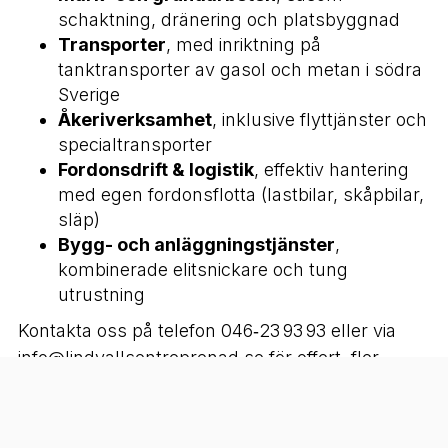
schaktning, dränering och platsbyggnad
Transporter
, med inriktning på
tanktransporter av gasol och metan i södra
Sverige
Åkeriverksamhet
, inklusive flyttjänster och
specialtransporter
Fordonsdrift & logistik
, effektiv hantering
med egen fordonsflotta (lastbilar, skåpbilar,
släp)
Bygg- och anläggningstjänster
,
kombinerade elitsnickare och tung
utrustning
Kontakta oss på telefon 046‑23 93 93 eller via
info@lindvallsentreprenad.se för offert, fler
detaljer eller samarbete!
M
arkarbete Dalby, grundläggning Lund,
gasoltransporter, åkeriverksamhet,