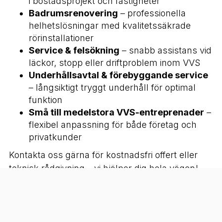
i bostadsprojekt och fastigheter
Badrumsrenovering
– professionella
helhetslösningar med kvalitetssäkrade
rörinstallationer
Service & felsökning
– snabb assistans vid
läckor, stopp eller driftproblem inom VVS
Underhållsavtal & förebyggande service
– långsiktigt tryggt underhåll för optimal
funktion
Små till medelstora VVS-entreprenader
–
flexibel anpassning för både företag och
privatkunder
Kontakta oss gärna för kostnadsfri offert eller
teknisk rådgivning – vi hjälper dig hela vägen!
VVS Tullinge, VVS-installationer Tullinge, ROT
VVS, badrumsinstallation, Averbo VVS
Installationer AB.