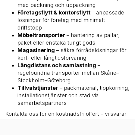
med packning och uppackning
Företagsflytt & kontorsflytt
– anpassade
lösningar för företag med minimalt
driftstopp
Möbeltransporter
– hantering av pallar,
paket eller enstaka tungt gods
Magasinering
– säkra förrådslösningar för
kort- eller långtidsförvaring
Långdistans och samlastning
–
regelbundna transporter mellan Skåne–
Stockholm–Göteborg
Tillvalstjänster
– packmaterial, tippkörning,
installationstjänster och städ via
samarbetspartners
Kontakta oss för en kostnadsfri offert – vi svarar
inom 24 h! Ring 040‑93 97 95 eller mejla
info@autoaexpress.se
.